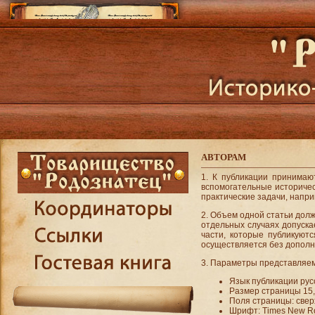
АВТОРАМ
1. К публикации принимаю
вспомогательные историчес
практические задачи, напр
2. Объем одной статьи долж
отдельных случаях допуска
части, которые публикуют
осуществляется без дополн
3. Параметры представляем
Язык публикации рус
Размер страницы 15,
Поля страницы: сверх
Шрифт: Times New Ro